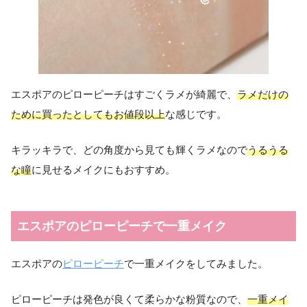
エスポアのピローピーチはすごくラメが綺麗で、
ラメだけの
ために買ったとしてもお値段以上
な感じです。
キラッキラで、どの角度から見ても輝くラメなので
うるうる
な瞳
に見せるメイクにもおすすめ。
エスポアのピローピーチで一重メイク
エスポアの
ピローピーチ
で一重メイクをしてみました。
ピローピーチは発色が良くて柔らかな粉質なので、
一重メイ