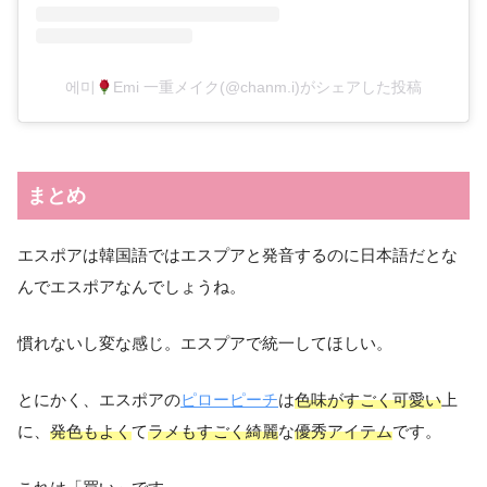
에미
Emi 一重メイク(@chanm.i)がシェアした投稿
まとめ
エスポアは韓国語ではエスプアと発音するのに日本語だとな
んでエスポアなんでしょうね。
慣れないし変な感じ。エスプアで統一してほしい。
とにかく、エスポアの
ピローピーチ
は
色味がすごく可愛い
上
に、
発色もよく
て
ラメもすごく綺麗
な
優秀アイテム
です。