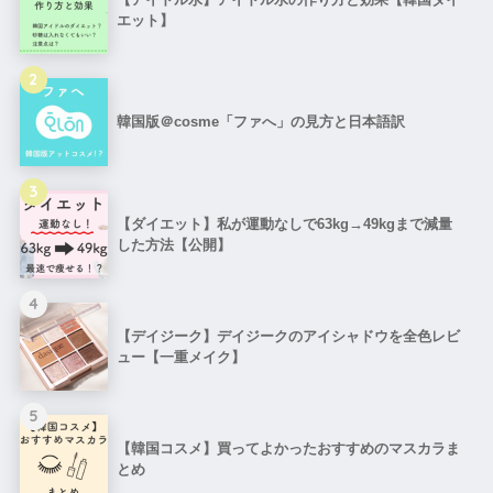
エット】
2
韓国版＠cosme「ファへ」の見方と日本語訳
3
【ダイエット】私が運動なしで63kg→49kgまで減量
した方法【公開】
4
【デイジーク】デイジークのアイシャドウを全色レビ
ュー【一重メイク】
5
【韓国コスメ】買ってよかったおすすめのマスカラま
とめ