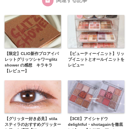
関連する記事
【限定】CLIO新作プロアイパ
【ビューティーイニット】リッ
レットグリッツシャワーglitz
プイニットとオールイニットを
shower の感想 キラキラ
レビュー
【レビュー】
【グリッター好き必見】stila
【3CE】アイシャドウ
スティラのおすすめグリッター
delightful・shotagainを徹底