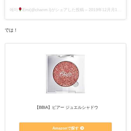
에미
Emi(@chanm.i)がシェアした投稿
–
2019年12月月11日午前1時34分PST
では！
【BBIA】ピアー ジュエルシャドウ
created by
Rinker
Amazonで探す