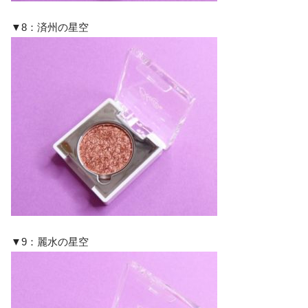
▼8：済州の星空
▼9：麗水の星空