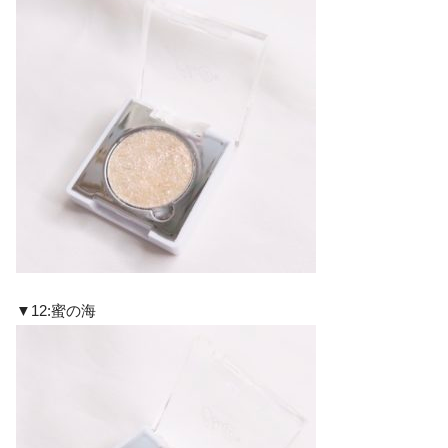
▼12:蜜の海